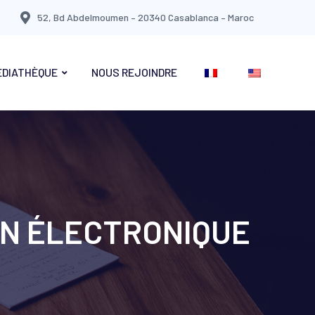
52, Bd Abdelmoumen – 20340 Casablanca – Maroc
ÉDIATHÈQUE
NOUS REJOINDRE
ON ÉLECTRONIQUE