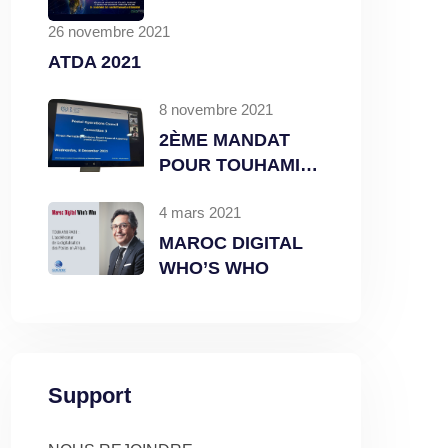
26 novembre 2021
ATDA 2021
8 novembre 2021
2ÈME MANDAT
POUR TOUHAMI
RABII À LA VICE-
4 mars 2021
PRÉSIDENCE DU
DMAB
MAROC DIGITAL
WHO’S WHO
Support